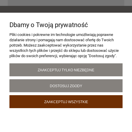
POMOC
Dbamy o Twoją prywatność
MOJE KONTO
Pliki cookies i pokrewne im technologie umożliwiają poprawne
działanie strony i pomagają nam dostosować ofertę do Twoich
potrzeb. Możesz zaakceptować wykorzystanie przez nas
wszystkich tych plików i przejść do sklepu lub dostosować użycie
PŁATNOŚCI I DOSTAWA
plików do swoich preferencji, wybierając opcję "Dostosuj zgody".
ZAAKCEPTUJ TYLKO NIEZBĘDNE
INFORMACJE
DOSTOSUJ ZGODY
O NAS
ZAAKCEPTUJ WSZYSTKIE
POKAŻ PEŁNĄ WERSJĘ STRONY
Sklep internetowy Shoper.pl