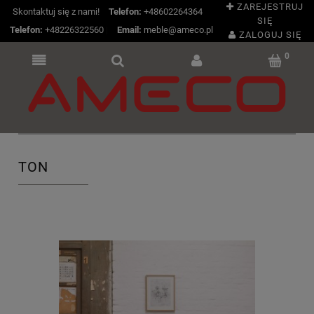
ZAREJESTRUJ
Skontaktuj się z nami!
Telefon:
+48602264364
SIĘ
Telefon:
+48226322560
|
Email:
meble@ameco.pl
ZALOGUJ SIĘ
TON