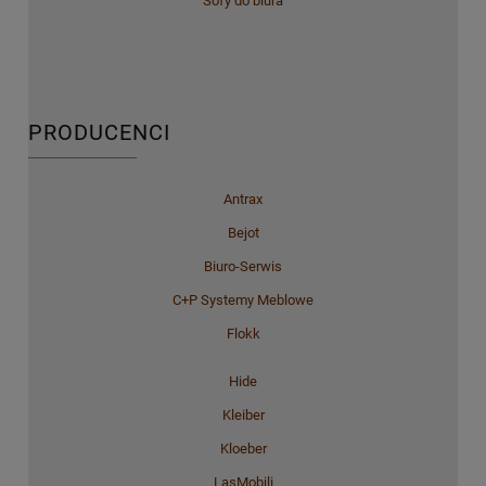
Sofy do biura
PRODUCENCI
Antrax
Bejot
Biuro-Serwis
C+P Systemy Meblowe
Flokk
Hide
Kleiber
Kloeber
LasMobili