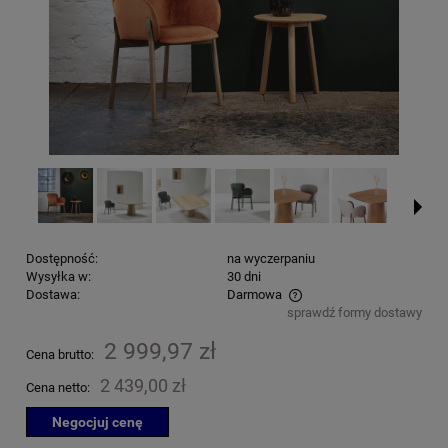
Dostępność:
na wyczerpaniu
Wysyłka w:
30 dni
Dostawa:
Darmowa
sprawdź formy dostawy
Cena nie zawiera ewentualnych kosztów płatności
2 999,97 zł
Cena brutto:
2 439,00 zł
Cena netto:
Negocjuj cenę