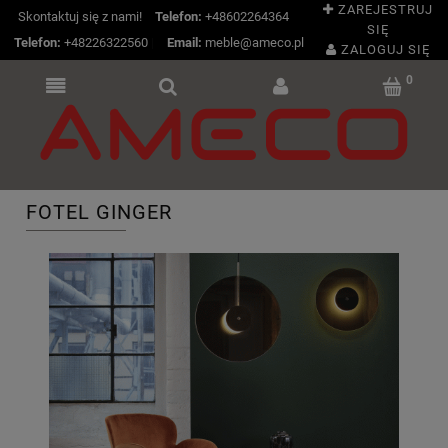
ZAREJESTRUJ
Skontaktuj się z nami!
Telefon:
+48602264364
SIĘ
Telefon:
+48226322560
|
Email:
meble@ameco.pl
ZALOGUJ SIĘ
FOTEL GINGER