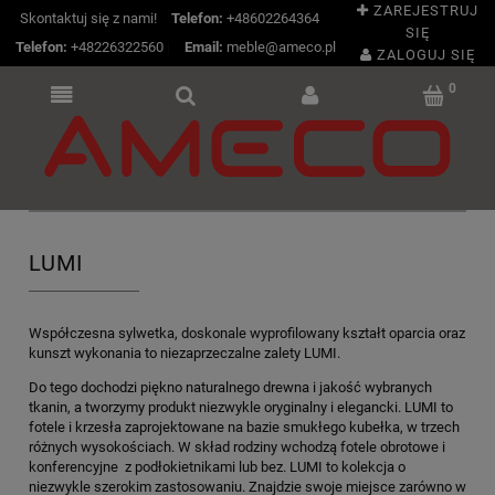
ZAREJESTRUJ
Skontaktuj się z nami!
Telefon:
+48602264364
SIĘ
Telefon:
+48226322560
|
Email:
meble@ameco.pl
ZALOGUJ SIĘ
LUMI
Współczesna sylwetka, doskonale wyprofilowany kształt oparcia oraz
kunszt wykonania to niezaprzeczalne zalety LUMI.
Do tego dochodzi piękno naturalnego drewna i jakość wybranych
tkanin, a tworzymy produkt niezwykle oryginalny i elegancki. LUMI to
fotele i krzesła zaprojektowane na bazie smukłego kubełka, w trzech
różnych wysokościach. W skład rodziny wchodzą fotele obrotowe i
konferencyjne z podłokietnikami lub bez. LUMI to kolekcja o
niezwykle szerokim zastosowaniu. Znajdzie swoje miejsce zarówno w