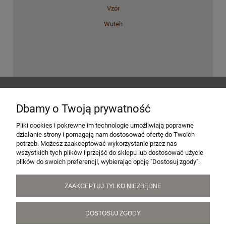
Vzór
Wuteh
POMOC
Dbamy o Twoją prywatność
MOJE KONTO
Pliki cookies i pokrewne im technologie umożliwiają poprawne
działanie strony i pomagają nam dostosować ofertę do Twoich
potrzeb. Możesz zaakceptować wykorzystanie przez nas
wszystkich tych plików i przejść do sklepu lub dostosować użycie
PŁATNOŚCI I DOSTAWA
plików do swoich preferencji, wybierając opcję "Dostosuj zgody".
ZAAKCEPTUJ TYLKO NIEZBĘDNE
INFORMACJE
DOSTOSUJ ZGODY
O NAS