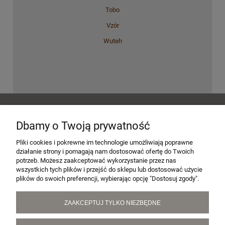
Tobo
Vzór
Wuteh
POMOC
Dbamy o Twoją prywatność
MOJE KONTO
Pliki cookies i pokrewne im technologie umożliwiają poprawne
działanie strony i pomagają nam dostosować ofertę do Twoich
potrzeb. Możesz zaakceptować wykorzystanie przez nas
wszystkich tych plików i przejść do sklepu lub dostosować użycie
PŁATNOŚCI I DOSTAWA
plików do swoich preferencji, wybierając opcję "Dostosuj zgody".
ZAAKCEPTUJ TYLKO NIEZBĘDNE
INFORMACJE