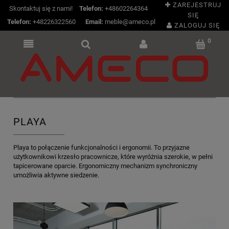
ZAREJESTRUJ
Skontaktuj się z nami!
Telefon:
+48602264364
SIĘ
Telefon:
+48226322560
|
Email:
meble@ameco.pl
ZALOGUJ SIĘ
PLAYA
Playa to połączenie funkcjonalności i ergonomii. To przyjazne
użytkownikowi krzesło pracownicze, które wyróżnia szerokie, w pełni
tapicerowane oparcie. Ergonomiczny mechanizm synchroniczny
umożliwia aktywne siedzenie.