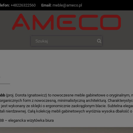
lefon:
+48226322560
|
Email:
meble@ameco.pl
B
abb
(proj. Dorota Ignatowicz) to nowoczesne meble gabinetowe o oryginalnym, 
 organicznych form z nowoczesną, minimalistyczną architekturą. Charakteryst
t jest wykonany ze sklejki o ergonomicznie zaokrąglonym blacie. Subtelna elega
tali nierdzewnej. Całą kolekcję mebli gabinetowych wyróżnia wysoka dbałość o 
B – elegancka wizytówka biura