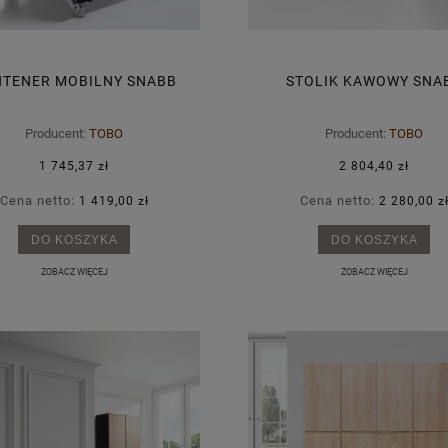
TENER MOBILNY SNABB
STOLIK KAWOWY SNA
Producent:
TOBO
Producent:
TOBO
1 745,37 zł
2 804,40 zł
Cena netto:
Cena netto:
1 419,00 zł
2 280,00 z
DO KOSZYKA
DO KOSZYKA
ZOBACZ WIĘCEJ
ZOBACZ WIĘCEJ