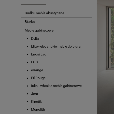
Budki i meble akustyczne
Biurka
Meble gabinetowe
Delta
Elite - eleganckie meble do biura
Enosi Evo
EOS
eRange
Fil Rouge
Iulio - włoskie meble gabinetowe
Jera
Kinetik
Monolith