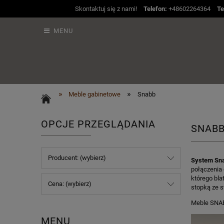
Skontaktuj się z nami!
Telefon:
+48602264364
Te
MENU
»
»
Meble gabinetowe
Snabb
OPCJE PRZEGLĄDANIA
SNAB
Producent: (wybierz)
System Sn
połączenia
którego bla
Cena: (wybierz)
stopką ze s
Meble SNAB
MENU