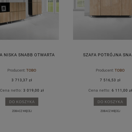
-20%
STYCZNA PRONTO LITE 1-
NOWOCZESNE KRZESŁO - SIODŁO 
OSOBOWA
CAPISCO 8106
A NISKA SNABB OTWARTA
SZAFA POTRÓJNA SNA
32 428,70 zł
6 227,74 zł
Producent:
TOBO
Producent:
TOBO
regularna:
40 535,88 zł
Cena regularna:
7 784,67 zł
ższa cena:
40 535,88 zł
Najniższa cena:
4 910,53 zł
3 713,37 zł
7 516,53 zł
Cena netto:
Cena netto:
DO KOSZYKA
DO KOSZYKA
3 019,00 zł
6 111,00 z
DO KOSZYKA
DO KOSZYKA
ZOBACZ WIĘCEJ
ZOBACZ WIĘCEJ