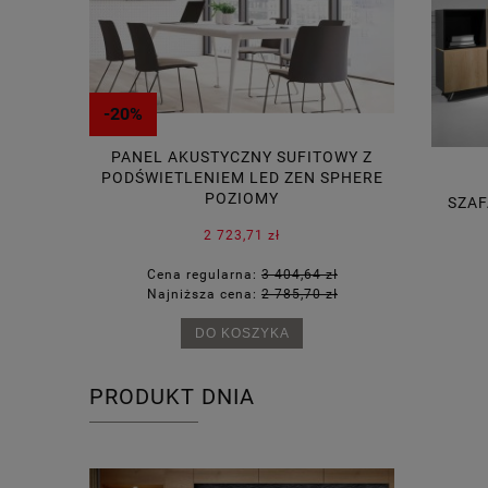
-20%
-20%
G CAPISCO
PANEL AKUSTYCZNY SUFITOWY Z
BUDKA AKU
PODŚWIETLENIEM LED ZEN SPHERE
POZIOMY
SZAF
2 723,71 zł
77 zł
Cena regularna:
3 404,64 zł
Cena 
90 zł
Najniższa cena:
2 785,70 zł
Najni
DO KOSZYKA
PRODUKT DNIA