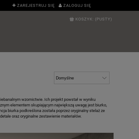
ZAREJESTRUJ SIĘ
ZALOGUJ SIĘ
KOSZYK:
(PUSTY)
niebanalnym wzornictwie. Ich projekt powstał w wyniku
ycznym elementem skupiającym największą uwagę jest biurko,
ncja biurka podkreślona została poprzez oryginalny stelaż ze
detale oraz oryginalne zestawienie materiałów.