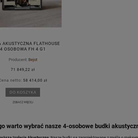
 AKUSTYCZNA FLATHOUSE
4 OSOBOWA FH 4 G1
SZKLENIE JEDNOSTRONNE
Producent:
Bejot
71 849,22 zł
Cena netto:
58 414,00 zł
-15%
DO KOSZYKA
NORMO 500HC CZERWONY
STÓŁ KONFERENCYJNY OGI Y
ZOBACZ WIĘCEJ
1 341,68 zł
1 641,44 zł
go warto wybrać nasze 4-osobowe budki akustycz
 regularna:
1 490,76 zł
Cena regularna:
1 931,10 zł
iższa cena:
1 341,68 zł
Najniższa cena:
1 586,70 zł
yższa Izolacja Akustyczna
: Nasze budki są zaprojektowane z myślą o maksyma