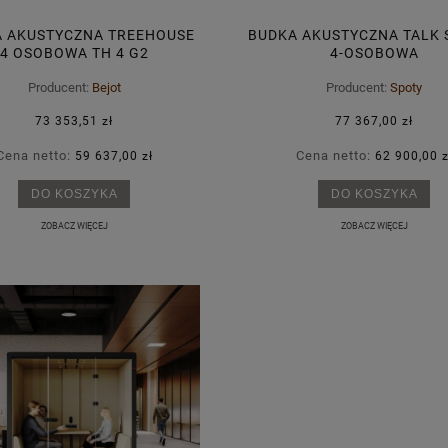
 AKUSTYCZNA TREEHOUSE
BUDKA AKUSTYCZNA TALK 
4 OSOBOWA TH 4 G2
4-OSOBOWA
ESZKLENIE DWUSTRONNE
Producent:
Bejot
Producent:
Spoty
73 353,51 zł
77 367,00 zł
Cena netto:
Cena netto:
59 637,00 zł
62 900,00 z
DO KOSZYKA
DO KOSZYKA
ZOBACZ WIĘCEJ
ZOBACZ WIĘCEJ