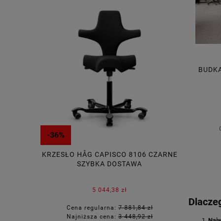
BUDKA
PRZE
-36%
-10%
RTUS-S
KRZESŁO HÅG CAPISCO 8106 CZARNE
KRZESŁO 
SZYBKA DOSTAWA
5 044,38 zł
Dlacze
45 zł
Cena regularna:
7 881,84 zł
Cena
65 zł
Najniższa cena:
3 448,92 zł
Najn
Najw