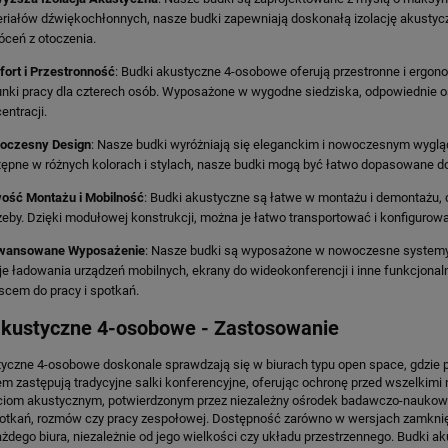
riałów dźwiękochłonnych, nasze budki zapewniają doskonałą izolację akustyc
DO KOSZYKA
DO KOSZYKA
óceń z otoczenia.
ort i Przestronność
: Budki akustyczne 4-osobowe oferują przestronne i ergo
nki pracy dla czterech osób. Wyposażone w wygodne siedziska, odpowiednie ośw
entracji.
oczesny Design
: Nasze budki wyróżniają się eleganckim i nowoczesnym wygl
ępne w różnych kolorach i stylach, nasze budki mogą być łatwo dopasowane d
ość Montażu i Mobilność
: Budki akustyczne są łatwe w montażu i demontażu, 
zeby. Dzięki modułowej konstrukcji, można je łatwo transportować i konfigurow
wansowane Wyposażenie
: Nasze budki są wyposażone w nowoczesne systemy we
je ładowania urządzeń mobilnych, ekrany do wideokonferencji i inne funkcjonal
scem do pracy i spotkań.
akustyczne 4-osobowe - Zastosowanie
yczne 4-osobowe doskonale sprawdzają się w biurach typu open space, gdzie pot
m zastępują tradycyjne salki konferencyjne, oferując ochronę przed wszelkim
iom akustycznym, potwierdzonym przez niezależny ośrodek badawczo-naukowy,
otkań, rozmów czy pracy zespołowej. Dostępność zarówno w wersjach zamknięt
ażdego biura, niezależnie od jego wielkości czy układu przestrzennego. Budki 
ACYJNE KRZESŁO HÅG