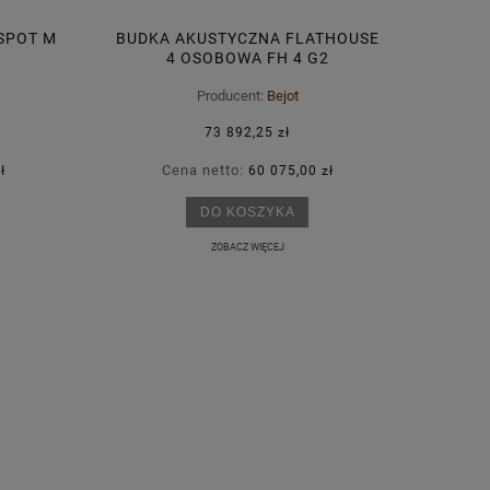
SPOT M
BUDKA AKUSTYCZNA FLATHOUSE
4 OSOBOWA FH 4 G2
PRZESZKLENIE DWUSTRONNE
Producent:
Bejot
73 892,25 zł
Cena netto:
ł
60 075,00 zł
DO KOSZYKA
ZOBACZ WIĘCEJ