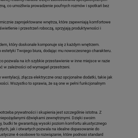
zną, co umożliwia prowadzenie poufnych rozmów i spotkań bez
DO KOSZYKA
DO KO
nomicznie zaprojektowane wnętrza, które zapewniają komfortowe
ietlenie i przestrzeń roboczą, sprzyjają produktywności i
ądem, który doskonale komponuje się z każdym wnętrzem.
o estetyki Twojego biura, dodając mu nowoczesnego charakteru.
co pozwala na ich szybkie przestawienie w inne miejsce w razie
ać w zależności od wymagań przestrzeni.
ntylacji, złącza elektryczne oraz opcjonalne dodatki, takie jak
ności. Wszystko to sprawia, że są one w pełni funkcjonalnym
rzeba prywatności i skupienia jest szczególnie istotna. Z
i niepożądanymi dźwiękami zewnętrznymi. Dzięki swoim
 budki te gwarantują wysoki poziom komfortu akustycznego
ych, jak i otwartych pozwala na idealne dopasowanie do
akustyczne 4-osobowe to rozwiązanie, które podnosi standard