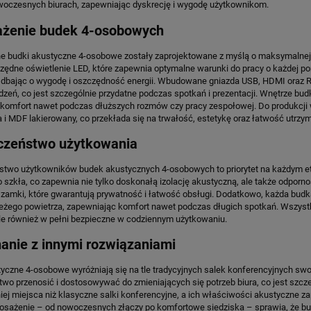
woczesnych biurach, zapewniając dyskrecję i wygodę użytkownikom.
PISCO PULS 8010
KULTOWY FOTEL Z LAT 90 BARBA
żenie budek 4-osobowych
2 555,45 zł
 budki akustyczne 4-osobowe zostały zaprojektowane z myślą o maksymalnej 
1 184,49 zł
ędne oświetlenie LED, które zapewnia optymalne warunki do pracy o każdej por
 regularna:
3 194,31 zł
, dbając o wygodę i oszczędność energii. Wbudowane gniazda USB, HDMI oraz R
iższa cena:
2 326,55 zł
DO KOSZYKA
dzeń, co jest szczególnie przydatne podczas spotkań i prezentacji. Wnętrze budk
komfort nawet podczas dłuższych rozmów czy pracy zespołowej. Do produkcji wy
DO KOSZYKA
 i MDF lakierowany, co przekłada się na trwałość, estetykę oraz łatwość utrzym
czeństwo użytkowania
stwo użytkowników budek akustycznych 4-osobowych to priorytet na każdym et
szkła, co zapewnia nie tylko doskonałą izolację akustyczną, ale także odpo
zamki, które gwarantują prywatność i łatwość obsługi. Dodatkowo, każda budk
żego powietrza, zapewniając komfort nawet podczas długich spotkań. Wszystkie
le również w pełni bezpieczne w codziennym użytkowaniu.
anie z innymi rozwiązaniami
yczne 4-osobowe wyróżniają się na tle tradycyjnych salek konferencyjnych swoj
two przenosić i dostosowywać do zmieniających się potrzeb biura, co jest szc
ej miejsca niż klasyczne salki konferencyjne, a ich właściwości akustyczne 
sażenie – od nowoczesnych złączy po komfortowe siedziska – sprawia, że bud