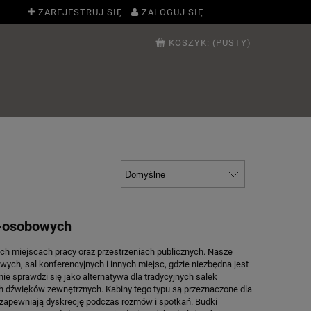
ZAREJESTRUJ SIĘ
ZALOGUJ SIĘ
KOSZYK:
(PUSTY)
4-osobowych
ych miejscach pracy oraz przestrzeniach publicznych. Nasze
ych, sal konferencyjnych i innych miejsc, gdzie niezbędna jest
ie sprawdzi się jako alternatywa dla tradycyjnych salek
h dźwięków zewnętrznych. Kabiny tego typu są przeznaczone dla
 zapewniają dyskrecję podczas rozmów i spotkań. Budki