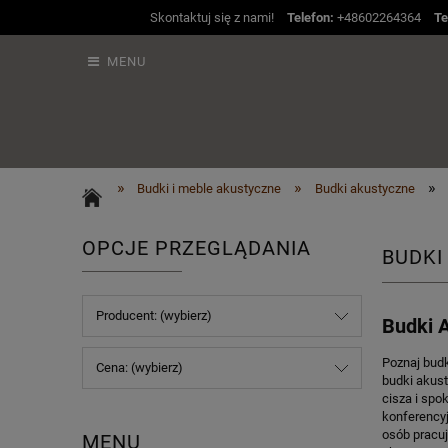
Skontaktuj się z nami!
Telefon:
+48602264364
Te
MENU
»
»
»
Budki i meble akustyczne
Budki akustyczne
OPCJE PRZEGLĄDANIA
BUDKI
Producent: (wybierz)
Budki 
Poznaj budk
Cena: (wybierz)
budki akust
cisza i spo
konferencyj
osób pracuj
MENU