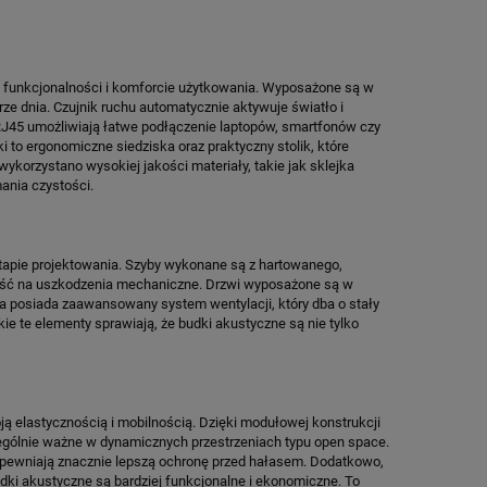
RA
CURBLE WIDER SIEDZISKO
BUDKA AKUSTYCZ
KOREKCYJNE NA BÓL KRĘGOSŁUPA
HIDE 1-
LĘDŹWIOWEGO ERGONOMICZNE
funkcjonalności i komforcie użytkowania. Wyposażone są w
249,00 zł
22 987
ze dnia. Czujnik ruchu automatycznie aktywuje światło i
J45 umożliwiają łatwe podłączenie laptopów, smartfonów czy
DO KOSZYKA
DO KO
i to ergonomiczne siedziska oraz praktyczny stolik, które
korzystano wysokiej jakości materiały, takie jak sklejka
ania czystości.
apie projektowania. Szyby wykonane są z hartowanego,
rność na uszkodzenia mechaniczne. Drzwi wyposażone są w
a posiada zaawansowany system wentylacji, który dba o stały
 te elementy sprawiają, że budki akustyczne są nie tylko
ą elastycznością i mobilnością. Dzięki modułowej konstrukcji
zególnie ważne w dynamicznych przestrzeniach typu open space.
zapewniają znacznie lepszą ochronę przed hałasem. Dodatkowo,
ki akustyczne są bardziej funkcjonalne i ekonomiczne. To