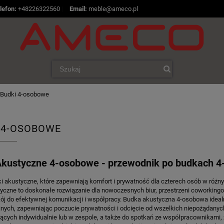
lefon:
+48226322560
|
Email:
meble@ameco.pl
Budki 4-osobowe
 4-OSOBOWE
Akustyczne 4-osobowe - przewodnik po budkach 
i akustyczne, które zapewniają komfort i prywatność dla czterech osób w różn
yczne to doskonałe rozwiązanie dla nowoczesnych biur, przestrzeni coworkingow
kój do efektywnej komunikacji i współpracy. Budka akustyczna 4-osobowa idealn
nych, zapewniając poczucie prywatności i odcięcie od wszelkich niepożądanyc
ących indywidualnie lub w zespole, a także do spotkań ze współpracownikami,