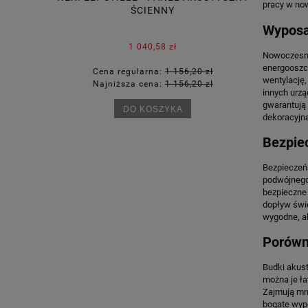
pracy w no
ŚCIENNY
CA
Wyposa
1 040,58 zł
Nowoczesne
energooszcz
67 zł
Cena regularna:
1 156,20 zł
Cena
wentylację
53 zł
Najniższa cena:
1 156,20 zł
Najn
innych urzą
gwarantują 
DO KOSZYKA
dekoracyjna
Bezpie
Bezpieczeń
podwójnego 
bezpieczne 
dopływ świe
wygodne, a
Porówn
Budki akust
można je ła
Zajmują mni
bogate wypo