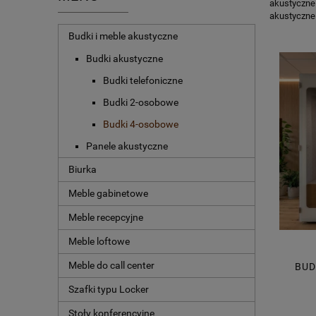
akustyczne 
akustyczne
Budki i meble akustyczne
Budki akustyczne
Budki telefoniczne
Budki 2-osobowe
Budki 4-osobowe
Panele akustyczne
Biurka
Meble gabinetowe
Meble recepcyjne
Meble loftowe
Meble do call center
BUD
Szafki typu Locker
Stoły konferencyjne