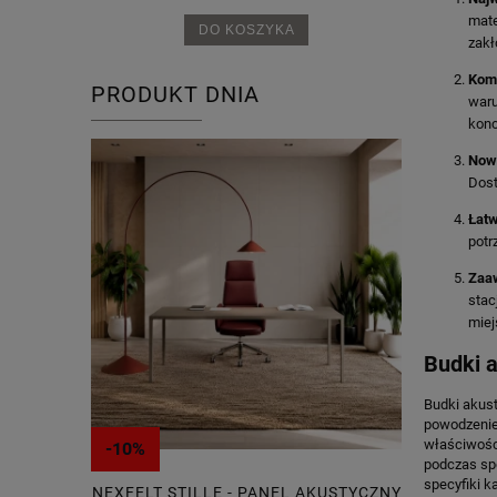
mate
DO KOSZYKA
zakł
Komf
PRODUKT DNIA
waru
konc
Now
Dost
Łatw
potr
Zaa
stac
miej
Budki 
Budki akust
powodzenie
właściwośc
-10%
-20%
podczas sp
specyfiki k
SIODŁO HÅG
NEXFELT STILLE - PANEL AKUSTYCZNY
INNOW