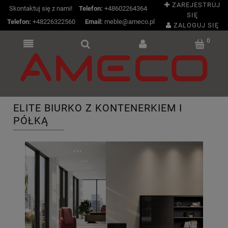
ZAREJESTRUJ
Skontaktuj się z nami!
Telefon:
+48602264364
SIĘ
Telefon:
+48226322560
|
Email:
meble@ameco.pl
ZALOGUJ SIĘ
ELITE BIURKO Z KONTENERKIEM I
PÓŁKĄ