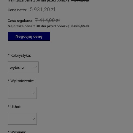
Najniższa cena z 30 dni przed obniżką:
7 244,20 zł
5 931,20 zł
Cena netto:
7 414,00 zł
Cena regularna:
Najniższa cena z 30 dni przed obniżką:
5 889,59 zł
Negocjuj cenę
*
Kolorystyka:
*
Wykończenie:
*
Układ:
*
Wymiary: