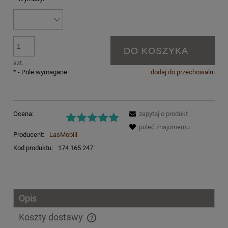
DO KOSZYKA
szt.
*
- Pole wymagane
dodaj do przechowalni
Ocena:
zapytaj o produkt
poleć znajomemu
Producent:
LasMobili
Kod produktu:
174 165 247
Opis
Koszty dostawy
Cena nie zawiera ewentualnych kosztów płatności