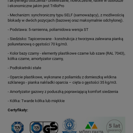
i aktywnego otoczenia? Uniwersalne, nowoczesne, łatwe w obsłudze
i ekonomiczne jakim jest TrilloPro
- Mechanizm: synchroniczny typu SELF (samoważący), z możliwością
blokady w dwóch pozycjach (bazowej oraz maksymalnie odchylonej).
- Podstawa: 5-ramienna, poliamidowa wersja ST
- Siedzisko: Tapicerowane - konstrukcja z tworzywa zalewana pianką
poliuretanową o gęstości 70 kg/m3.
- Kolor bazy czarny - elementy plastikowe czarne lub szare (RAL 7043),
kółka czarne, amortyzator czarny,
- Podłokietniki stałe
- Oparcie plastikowe, wykonane z poliamidu z domieszką włókna
szklanego - pianka nakładki oparcia – cięta o gęstości 35 kg/m3.
- Amortyzator gazowy z poduszką poprawiającą komfort siedzenia
- Kółka: Twarde kółka lub miękkie
Certyfikaty: