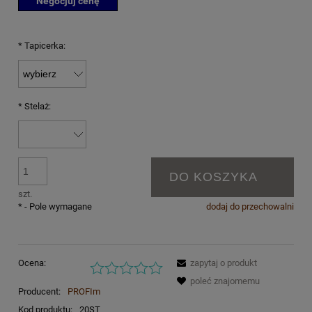
Negocjuj cenę
*
Tapicerka:
*
Stelaż:
DO KOSZYKA
szt.
*
- Pole wymagane
dodaj do przechowalni
Ocena:
zapytaj o produkt
poleć znajomemu
Producent:
PROFIm
Kod produktu:
20ST