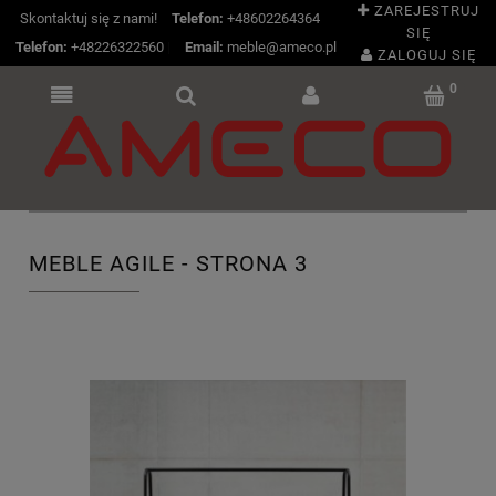
ZAREJESTRUJ
Skontaktuj się z nami!
Telefon:
+48602264364
SIĘ
Telefon:
+48226322560
|
Email:
meble@ameco.pl
ZALOGUJ SIĘ
MEBLE AGILE - STRONA 3