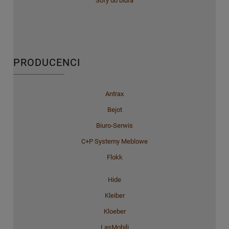
Sofy do biura
PRODUCENCI
Antrax
Bejot
Biuro-Serwis
C+P Systemy Meblowe
Flokk
Hide
Kleiber
Kloeber
LasMobili