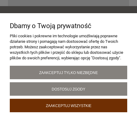
POMOC
Dbamy o Twoją prywatność
MOJE KONTO
Pliki cookies i pokrewne im technologie umożliwiają poprawne
działanie strony i pomagają nam dostosować ofertę do Twoich
potrzeb. Możesz zaakceptować wykorzystanie przez nas
wszystkich tych plików i przejść do sklepu lub dostosować użycie
PŁATNOŚCI I DOSTAWA
plików do swoich preferencji, wybierając opcję "Dostosuj zgody".
ZAAKCEPTUJ TYLKO NIEZBĘDNE
INFORMACJE
DOSTOSUJ ZGODY
O NAS
ZAAKCEPTUJ WSZYSTKIE
POKAŻ PEŁNĄ WERSJĘ STRONY
Sklep internetowy Shoper.pl