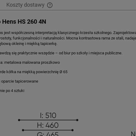
Koszty dostawy
o Hens HS 260 4N
Cena nie zawiera ewentualnych kosztów
płatności
ns jest współczesną interpretacją klasycznego krzesła szkolnego. Zaprojekto
rostoty, funkcjonalności i naturalności. Mocna kontrastowa rama ze stali, nada
ębową okleinę i miękką tapicerkę.
awdzą się praktycznie wszędzie – od biur po szkoły i miejsca publiczne.
cja: metalowa malowana proszkowo
arde kółka na miękką powierzchnię Ø 65
 i oparcie tapicerowane
nie po 4 sztuki