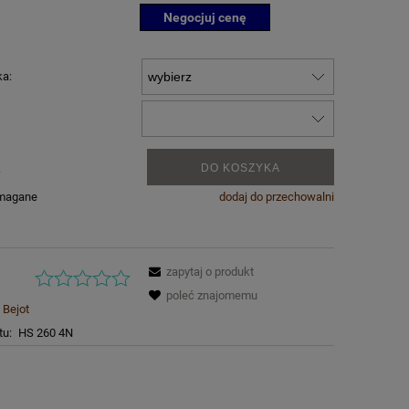
Negocjuj cenę
ka:
.
DO KOSZYKA
ymagane
dodaj do przechowalni
zapytaj o produkt
poleć znajomemu
Bejot
tu:
HS 260 4N