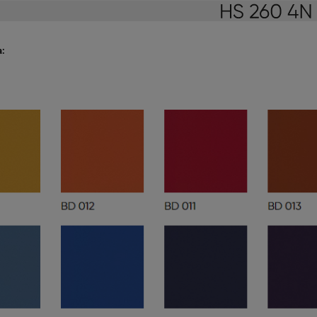
a:
 SUFITOWY POZIOMY
ELITE BIURKO Z KONTENERKIEM 
KUSTYCZNY CELL
PÓŁKĄ
869,00 zł
7 295,38 zł
a regularna:
965,55 zł
Cena regularna:
9 119,22 zł
niższa cena:
686,34 zł
Najniższa cena:
7 244,20 zł
DO KOSZYKA
DO KOSZYKA