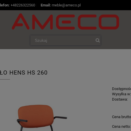
lefon:
+48226322560
|
Email:
meble@ameco.pl
ŁO HENS HS 260
Dostępnoś
Wysyłka w
Dostawa:
Cena n
Cena brutto
płatnoś
Cena netto: