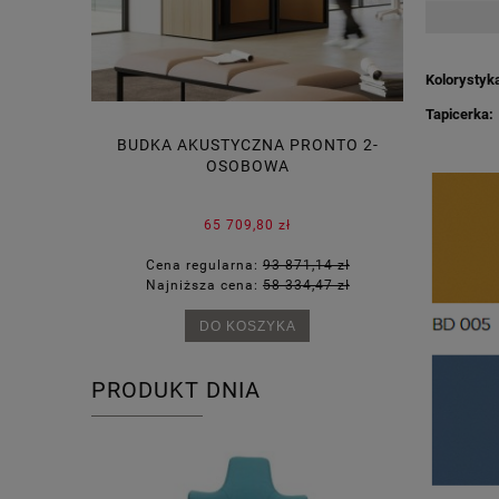
Kolorystyk
Tapicerka:
I SHARE
BUDKA AKUSTYCZNA PRONTO 2-
PANEL
OSOBOWA
A
65 709,80 zł
36 zł
Cena regularna:
93 871,14 zł
Cen
64 zł
Najniższa cena:
58 334,47 zł
Naj
DO KOSZYKA
PRODUKT DNIA