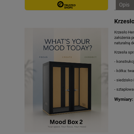
Opis
Krzesł
Krzesło He
założenia p
naturalną d
Krzesła spr
- konstruk
- kółka: tw
- siedzisko
- sztaplowa
Wymiary: