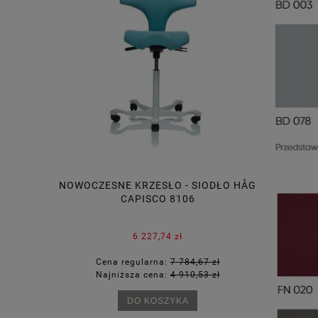
RTUS-S
NOWOCZESNE KRZESŁO - SIODŁO HÅG
ELEGANC
CAPISCO 8106
6 227,74 zł
45 zł
Cena regularna:
7 784,67 zł
Cena
65 zł
Najniższa cena:
4 910,53 zł
Najn
DO KOSZYKA