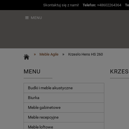
Skontaktuj się z nami!
Telefon:
+48602264364
Te
MENU
»
»
Meble Agile
Krzesło Hens HS 260
MENU
KRZES
Budki i meble akustyczne
Biurka
Meble gabinetowe
Meble recepcyjne
Meble loftowe