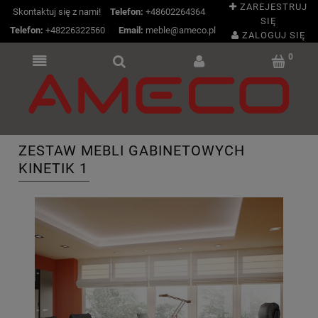
ZAREJESTRUJ
Skontaktuj się z nami!
Telefon:
+48602264364
SIĘ
Telefon:
+48226322560
|
Email:
meble@ameco.pl
ZALOGUJ SIĘ
ZESTAW MEBLI GABINETOWYCH
KINETIK 1