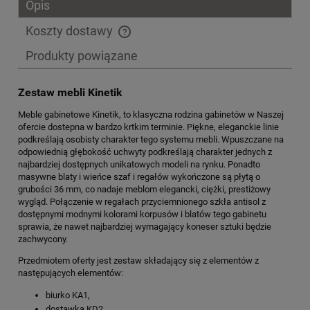
Opis
Koszty dostawy
Cena nie zawiera ewentualnych kosztów płatności
Produkty powiązane
Zestaw mebli Kinetik
Meble gabinetowe Kinetik, to klasyczna rodzina gabinetów w Naszej
ofercie dostepna w bardzo krtkim terminie. Piękne, eleganckie linie
podkreślają osobisty charakter tego systemu mebli. Wpuszczane na
odpowiednią głębokość uchwyty podkreślają charakter jednych z
najbardziej dostępnych unikatowych modeli na rynku. Ponadto
masywne blaty i wieńce szaf i regałów wykończone są płytą o
grubości 36 mm, co nadaje meblom elegancki, ciężki, prestiżowy
wygląd. Połączenie w regałach przyciemnionego szkła antisol z
dostępnymi modnymi kolorami korpusów i blatów tego gabinetu
sprawia, że nawet najbardziej wymagający koneser sztuki będzie
zachwycony.
Przedmiotem oferty jest zestaw składający się z elementów z
następujących elementów:
biurko KA1,
dostawka KD2,