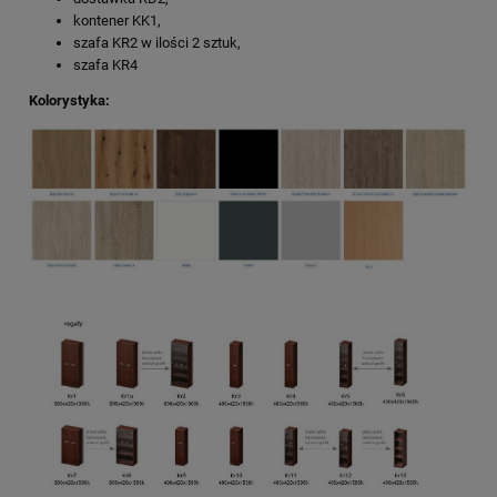
kontener KK1,
szafa KR2 w ilości 2 sztuk,
szafa KR4
Kolorystyka: