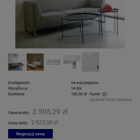
Dostępność:
na wyczerpaniu
Wysyłka w:
14 dni
Dostawa:
184,50 zł
- Kurier
sprawdź formy dostawy
Cena nie zawiera ewentualnych kosztów płatności
3 595,29 zł
Cena brutto:
2 923,00 zł
Cena netto:
Negocjuj cenę