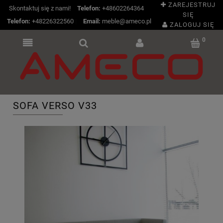
ZAREJESTRUJ
Skontaktuj się z nami!
Telefon:
+48602264364
SIĘ
Telefon:
+48226322560
|
Email:
meble@ameco.pl
ZALOGUJ SIĘ
SOFA VERSO V33