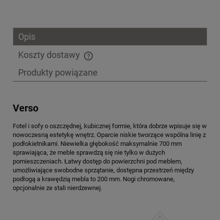
Opis
Koszty dostawy
Cena nie zawiera ewentualnych kosztów płatności
Produkty powiązane
Verso
Fotel i sofy o oszczędnej, kubicznej formie, która dobrze wpisuje się w
nowoczesną estetykę wnętrz. Oparcie niskie tworzące wspólna linię z
podłokietnikami. Niewielka głębokość maksymalnie 700 mm
sprawiająca, że meble sprawdzą się nie tylko w dużych
pomieszczeniach. Łatwy dostęp do powierzchni pod meblem,
umożliwiające swobodne sprzątanie, dostępna przestrzeń między
podłogą a krawędzią mebla to 200 mm. Nogi chromowane,
opcjonalnie ze stali nierdzewnej.