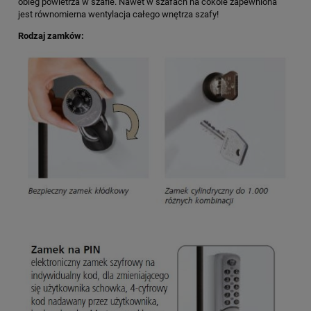
obieg powietrza w szafie. Nawet w szafach na cokole zapewniona
jest równomierna wentylacja całego wnętrza szafy!
Rodzaj zamków: