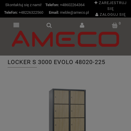
ZAREJESTRUJ
Skontaktuj się z nami!
Telefon:
+48602264364
SIĘ
Telefon:
+48226322560
|
Email:
meble@ameco.pl
ZALOGUJ SIĘ
LOCKER S 3000 EVOLO 48020-225