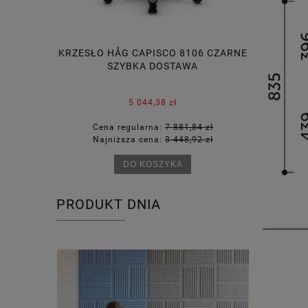
00SFL
KRZESŁO HÅG CAPISCO 8106 CZARNE
FOTE
SZYBKA DOSTAWA
5 044,38 zł
58 zł
Cena regularna:
7 881,84 zł
Cena
21 zł
Najniższa cena:
3 448,92 zł
Najn
DO KOSZYKA
PRODUKT DNIA