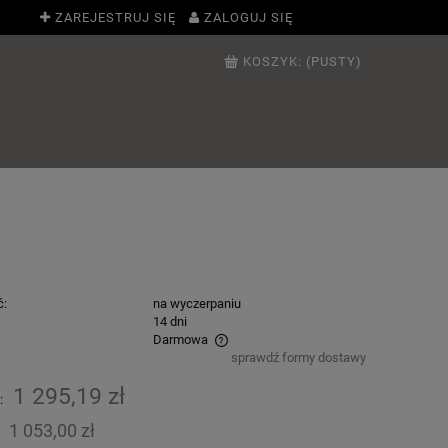
ZAREJESTRUJ SIĘ
ZALOGUJ SIĘ
KOSZYK:
(PUSTY)
ć:
na wyczerpaniu
:
14 dni
Darmowa
sprawdź formy dostawy
ie zawiera ewentualnych kosztów
1 295,19 zł
:
ci
1 053,00 zł