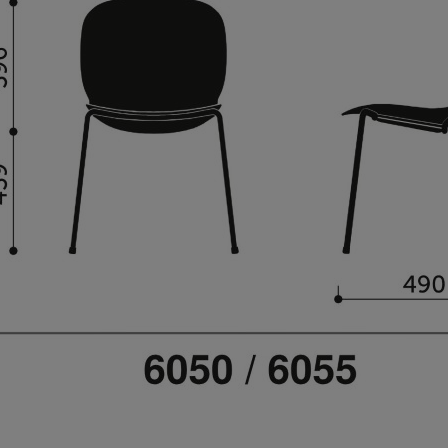
L XENON NET 100SFL
STÓŁ KONFERENCYJNY OGI Y
2 063,45 zł
1 641,44 zł
 regularna:
2 579,31 zł
Cena regularna:
1 931,10 zł
iższa cena:
1 911,91 zł
Najniższa cena:
1 586,70 zł
DO KOSZYKA
DO KOSZYKA