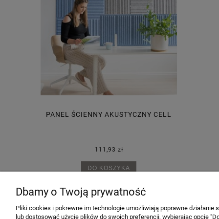
SIODŁO HÅG
BIURKO
PANEL ŚCIENNY AKUSTYCZNY CELL
111,93 zł
67 zł
Cena
53 zł
Najn
DO KOSZYKA
Dbamy o Twoją prywatność
Pliki cookies i pokrewne im technologie umożliwiają poprawne działanie
lub dostosować użycie plików do swoich preferencji, wybierając opcję "Do