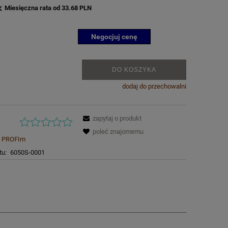
Miesięczna rata od 33.68 PLN
Negocjuj cenę
.
DO KOSZYKA
dodaj do przechowalni
zapytaj o produkt
poleć znajomemu
PROFIm
tu:
6050S-0001