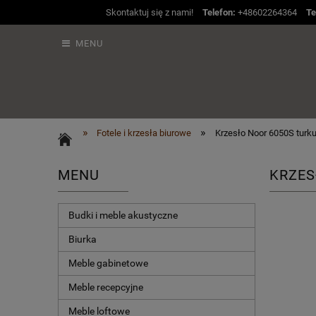
Skontaktuj się z nami!
Telefon:
+48602264364
Te
MENU
»
»
Fotele i krzesła biurowe
Krzesło Noor 6050S turk
MENU
KRZES
Budki i meble akustyczne
Biurka
Meble gabinetowe
Meble recepcyjne
Meble loftowe