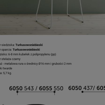
r siedziska:
Turkusowoniebieski
r oparcia:
Turkusowoniebieski
zisko: 6-8 mm kubełek z polipropylenu (pp)
r stelaża czarny
aż - metalowa rura o średnicy Ø16 mm i grubości 2 mm
ki twarde
: 5,7 kg.