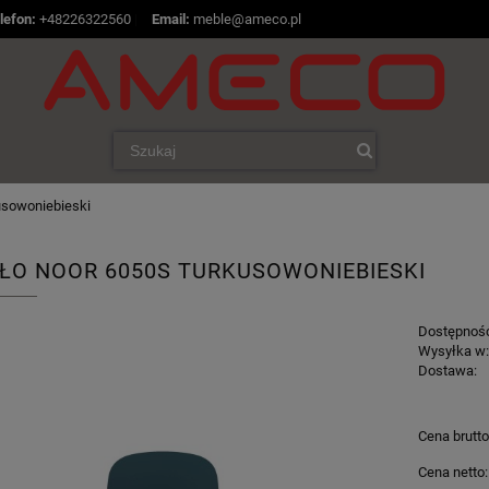
lefon:
+48226322560
|
Email:
meble@ameco.pl
usowoniebieski
ŁO NOOR 6050S TURKUSOWONIEBIESKI
Dostępnoś
Wysyłka w
Dostawa:
Cena n
Cena brutto
płatnoś
Cena netto: