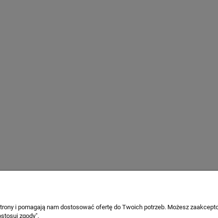
 SKŁADANE STARTUS-S
CURBLE WIDER SIEDZISKO
KOREKCYJNE NA BÓL KRĘGOSŁU
LĘDŹWIOWEGO ERGONOMICZN
2 562,71 zł
249,00 zł
 regularna:
2 847,45 zł
iższa cena:
2 527,65 zł
DO KOSZYKA
DO KOSZYKA
 strony i pomagają nam dostosować ofertę do Twoich potrzeb. Możesz zaakcepto
stosuj zgody".