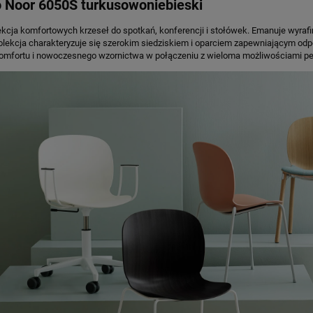
o Noor 6050S turkusowoniebieski
Cena nie zawiera ewentualnych kosztów
płatności
ekcja komfortowych krzeseł do spotkań, konferencji i stołówek. Emanuje wyrafi
olekcja charakteryzuje się szerokim siedziskiem i oparciem zapewniającym od
komfortu i nowoczesnego wzornictwa w połączeniu z wieloma możliwościami per