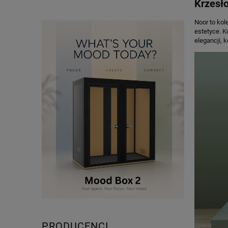
Krzesł
Noor to kol
estetyce. K
elegancji, 
PRODUCENCI