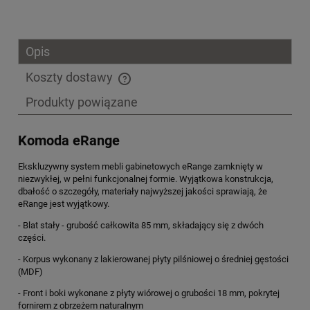
Opis
Koszty dostawy
Cena nie zawiera ewentualnych kosztów płatności
Produkty powiązane
Komoda eRange
Ekskluzywny system mebli gabinetowych eRange zamknięty w
niezwykłej, w pełni funkcjonalnej formie. Wyjątkowa konstrukcja,
dbałość o szczegóły, materiały najwyższej jakości sprawiają, że
eRange jest wyjątkowy.
- Blat stały - grubość całkowita 85 mm, składający się z dwóch
części.
- Korpus wykonany z lakierowanej płyty pilśniowej o średniej gęstości
(MDF)
- Front i boki wykonane z płyty wiórowej o grubości 18 mm, pokrytej
fornirem z obrzeżem naturalnym