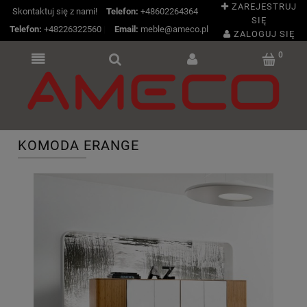
ZAREJESTRUJ
Skontaktuj się z nami!
Telefon:
+48602264364
SIĘ
Telefon:
+48226322560
|
Email:
meble@ameco.pl
ZALOGUJ SIĘ
KOMODA ERANGE