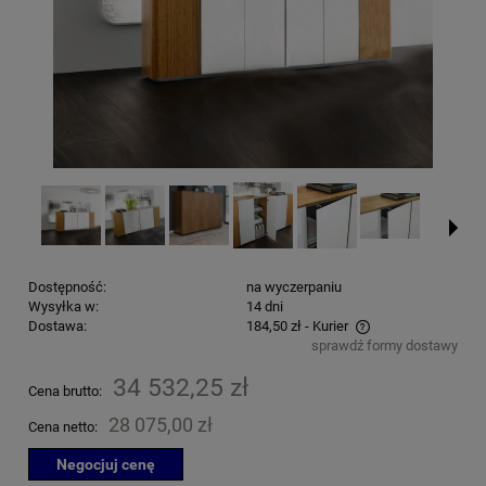
Dostępność:
na wyczerpaniu
Wysyłka w:
14 dni
Dostawa:
184,50 zł
- Kurier
sprawdź formy dostawy
Cena nie zawiera ewentualnych kosztów płatności
34 532,25 zł
Cena brutto:
28 075,00 zł
Cena netto:
Negocjuj cenę