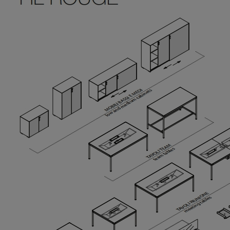
 HÅG TION 2140 SZARY
NEXFELT STILLE - PANEL AKUSTY
ŚCIENNY
3 449,41 zł
1 040,58 zł
 regularna:
3 832,68 zł
Cena regularna:
1 156,20 zł
iższa cena:
3 559,01 zł
Najniższa cena:
1 156,20 zł
DO KOSZYKA
DO KOSZYKA