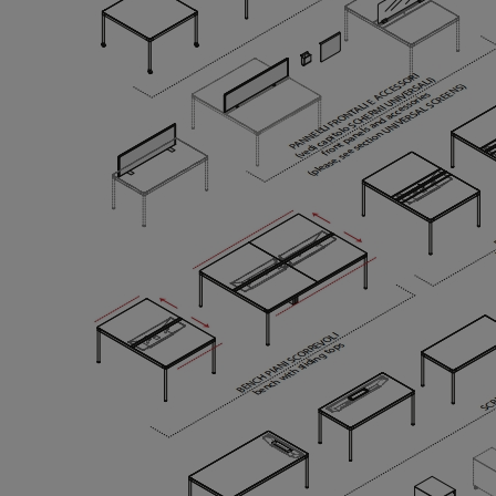
BIURKO SKŁADANE STARTUS-S
IENNY AKUSTYCZNY CELL
2 562,71 zł
111,93 zł
Cena regularna:
2 847,45 zł
Najniższa cena:
2 527,65 zł
DO KOSZYKA
DO KOSZYKA