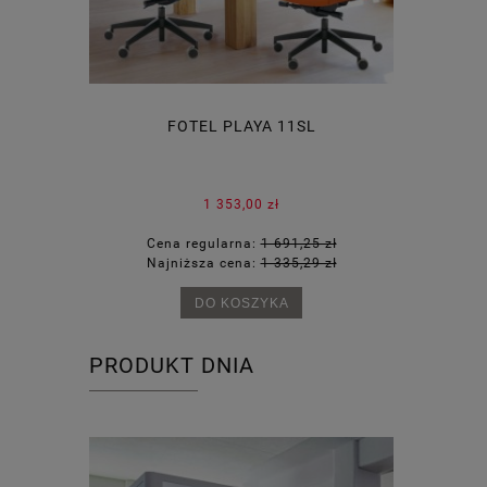
CKEY
FOTEL PLAYA 11SL
KRZESŁO
I
1 353,00 zł
30 zł
Cena regularna:
1 691,25 zł
Cena
87 zł
Najniższa cena:
1 335,29 zł
Najn
DO KOSZYKA
PRODUKT DNIA