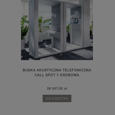
AKUSTYCZNY
BUDKA AKUSTYCZNA TELEFONICZNA
PANEL ŚC
CALL SPOT 1-OSOBOWA
38 007,00 zł
20 zł
20 zł
DO KOSZYKA