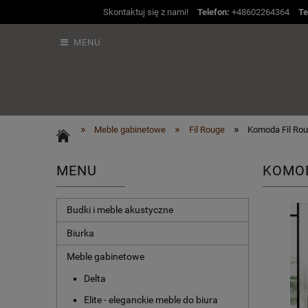
Skontaktuj się z nami!
Telefon:
+48602264364
Te
MENU
»
»
»
Meble gabinetowe
Fil Rouge
Komoda Fil Rou
MENU
KOMOD
Budki i meble akustyczne
Biurka
Meble gabinetowe
Delta
Elite - eleganckie meble do biura