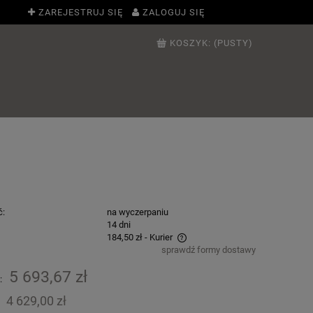
ZAREJESTRUJ SIĘ
ZALOGUJ SIĘ
KOSZYK:
(PUSTY)
ć:
na wyczerpaniu
:
14 dni
184,50 zł
- Kurier
sprawdź formy dostawy
Cena nie zawiera ewentualnych kosztów
5 693,67 zł
:
płatności
4 629,00 zł