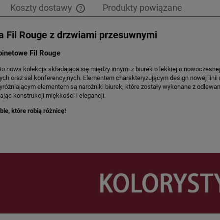
Koszty dostawy
Produkty powiązane
 Fil Rouge z drzwiami przesuwnymi
Cena nie zawiera ewentualnych kosztów
płatności
inetowe Fil Rouge
o nowa kolekcja składająca się między innymi z biurek o lekkiej o nowoczesnej
ch oraz sal konferencyjnych. Elementem charakteryzującym design nowej linii m
yróżniającym elementem są narożniki biurek, które zostały wykonane z odlewa
jąc konstrukcji miękkości i elegancji.
le, które robią różnicę!