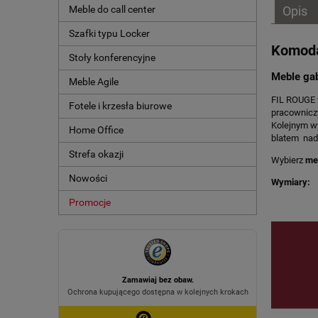
Meble do call center
Opis
Szafki typu Locker
Komoda
Stoły konferencyjne
Meble gab
Meble Agile
FIL ROUGE t
Fotele i krzesła biurowe
pracowniczy
Kolejnym w
Home Office
blatem nada
Strefa okazji
Wybierz
meb
Nowości
Wymiary:
Promocje