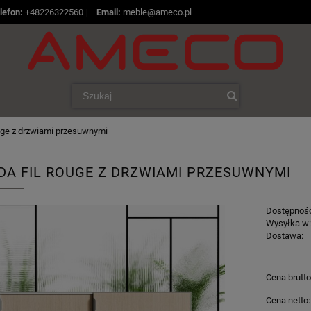
lefon:
+48226322560
|
Email:
meble@ameco.pl
ge z drzwiami przesuwnymi
A FIL ROUGE Z DRZWIAMI PRZESUWNYMI
Dostępnoś
Wysyłka w
Dostawa:
Cena brutto
Cena netto: