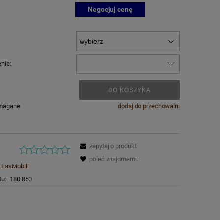
Negocjuj cenę
nie:
.
DO KOSZYKA
ymagane
dodaj do przechowalni
zapytaj o produkt
poleć znajomemu
LasMobili
tu:
180 850