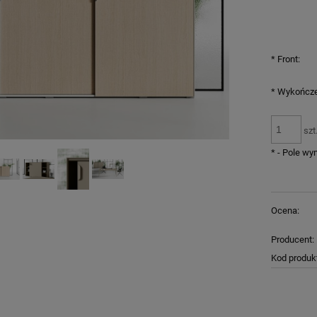
*
Front:
*
Wykończe
szt
*
- Pole w
Ocena:
Producent:
Kod produk