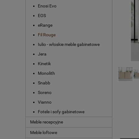
Enosi Evo
EOS
eRange
Fil Rouge
Iulio - włoskie meble gabinetowe
Jera
Kinetik
Monolith
Snabb
Soreno
Vianno
Fotele i sofy gabinetowe
Meble recepcyjne
Meble loftowe