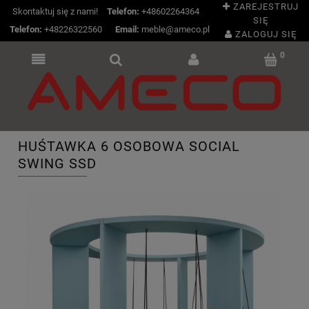
ZAREJESTRUJ
Skontaktuj się z nami!
Telefon:
+48602264364
SIĘ
Telefon:
+48226322560
|
Email:
meble@ameco.pl
ZALOGUJ SIĘ
HUŚTAWKA 6 OSOBOWA SOCIAL
SWING SSD