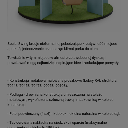
Social Swing kreuje nieformalne, pobudzające kreatywność miejsce
spotkań, jednocześnie przenosząc klimat parku do biura.
To właśnie w tym miejscu w atmosferze swobodnej dyskusji
powstawać mogą najbardziej inspirujące idee i zaskakujące pomysły.
- Konstrukcja metalowa malowana proszkowo (kolory RAL struktura:
7024S, 7045S, 7047S, 9005S, 9010S).
- Podłoga - drewniana konstrukcja umieszczona na stelażu
metalowym, wykończona sztuczną trawą i maskownicą w kolorze
konstrukcji
- Fotel podwieszany (4 szt) - kubełek - okleina naturalna w kolorze dąb
- Tapicerowana nakładka na siedzisku i oparciu (maksymalne
obciążenie siedziska to 150 kg.)