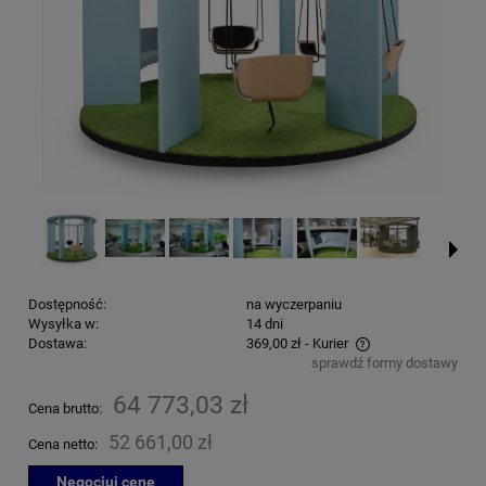
Dostępność:
na wyczerpaniu
Wysyłka w:
14 dni
Dostawa:
369,00 zł
- Kurier
sprawdź formy dostawy
Cena nie zawiera ewentualnych kosztów płatności
64 773,03 zł
Cena brutto:
52 661,00 zł
Cena netto:
Negocjuj cenę