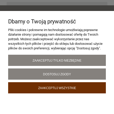
POMOC
Dbamy o Twoją prywatność
MOJE KONTO
Pliki cookies i pokrewne im technologie umożliwiają poprawne
działanie strony i pomagają nam dostosować ofertę do Twoich
potrzeb. Możesz zaakceptować wykorzystanie przez nas
wszystkich tych plików i przejść do sklepu lub dostosować użycie
PŁATNOŚCI I DOSTAWA
plików do swoich preferencji, wybierając opcję "Dostosuj zgody".
ZAAKCEPTUJ TYLKO NIEZBĘDNE
INFORMACJE
DOSTOSUJ ZGODY
O NAS
ZAAKCEPTUJ WSZYSTKIE
POKAŻ PEŁNĄ WERSJĘ STRONY
Sklep internetowy Shoper.pl