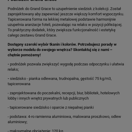
Podnóżek do Grand Grace to uzupełnienie siedzisk z kolekcji. Został
zaprojektowany aby zapewniać jeszcze większy komfort wypoczynku.
Tapicerowana forma na lekkiej metalowej podstawie harmonijnie
uzupełnia aranżacje foteli, pozwalając na relaks w pozycji półleżącej.
To praktyczny dodatek, który zwiększa funkcjonalność i estetykę
całego zestawu Grand Grace.
Dostępny szeroki wybór tkanin i kolorów. Potrzebujesz porady w
wyborze modelu do swojego wnętrza? Skontaktuj się z nami –
chętnie pomożemy!
-
podnóżek pozwala zwiększyć wygodę podczas odpoczynku i ułatwia
relaks;
-
siedzisko - pianka odlewana, trudnopalna, gęstość 75 kg/m3,
tapicerowana
- zaprojektowana do poczekalni, recepcji, biur, bibliotek, hotelowych
lobby i innych wnętrz prywatnych lub publicznych
- tapicerowane siedzisko i oparcie z niepalnej pianki
- podstawa: 4-ro ramienna aluminiowa, malowana proszkowo, odlew
aluminiowy;
- maksymalne obciążenie: 120 kg.