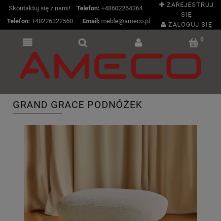
ZAREJESTRUJ
Skontaktuj się z nami!
Telefon:
+48602264364
SIĘ
Telefon:
+48226322560
|
Email:
meble@ameco.pl
ZALOGUJ SIĘ
GRAND GRACE PODNÓŻEK