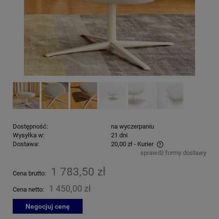
Dostępność:
na wyczerpaniu
Wysyłka w:
21 dni
Dostawa:
20,00 zł
- Kurier
sprawdź formy dostawy
Cena nie zawiera ewentualnych kosztów płatności
1 783,50 zł
Cena brutto:
1 450,00 zł
Cena netto:
Negocjuj cenę