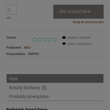
DO KOSZYKA
szt.
dodaj do przechowalni
Ocena:
zapytaj o produkt
poleć znajomemu
Producent:
MDD
Kod produktu:
GRFP01
Opis
Koszty dostawy
Cena nie zawiera ewentualnych kosztów płatności
Produkty powiązane
Podnóżek Grand Grace