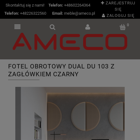
ZAREJESTRUJ
Skontaktuj się z nami!
Telefon:
+48602264364
SIĘ
Telefon:
+48226322560
|
Email:
meble@ameco.pl
ZALOGUJ SIĘ
FOTEL OBROTOWY DUAL DU 103 Z
ZAGŁÓWKIEM CZARNY