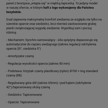
panel z tworzywa „wtapia się” w miękką tapicerkę. To jedyny model
w naszej ofercie, w którym
haft z logo wykonujemy dla Państwa
bezpłatnie.
Dual zapewnia maksymalny komfort siedzenia ze względu nie tylko na
szerokie oparcie oraz siedzisko, lecz również zastosowanie grubej
pianki zwiększającej wygodę siedzenia. Wypróbuj sam i poczuj
różnicę.
- Mechanizm: Synchro samoważący - siła sprężyny dopasowuje się
automatycznie do ciężaru siedzącego (zakres regulacji odchylenia:
oparcia 20°, siedziska 5°)
- Amortyzator czarny
- Regulacja wysokości oparcia (zakres 80 mm)
- Podstawa: Krzyżak czarny plastikowy (nylon) Ø700 + ring standard
czarny (RB)
- Regulowany góra-dół (zakres 65mm) i pod kątem (odchylenie
42°)/tapicerowany skórą czarną
- Siedzisko: Tapicerowane
- Oparcie: Tapicerowane