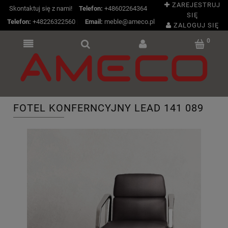
ZAREJESTRUJ
Skontaktuj się z nami!
Telefon:
+48602264364
SIĘ
Telefon:
+48226322560
|
Email:
meble@ameco.pl
ZALOGUJ SIĘ
FOTEL KONFERNCYJNY LEAD 141 089