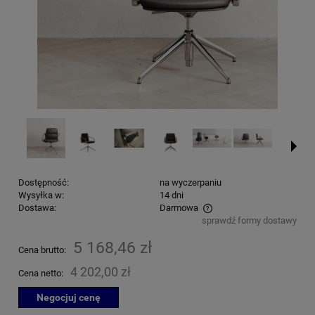
Dostępność:
na wyczerpaniu
Wysyłka w:
14 dni
Dostawa:
Darmowa
sprawdź formy dostawy
Cena nie zawiera ewentualnych kosztów płatności
5 168,46 zł
Cena brutto:
4 202,00 zł
Cena netto:
Negocjuj cenę