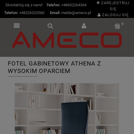
ZAREJESTRUJ
Skontaktuj się z nami!
Telefon:
+48602264364
SIĘ
Telefon:
+48226322560
|
Email:
meble@ameco.pl
ZALOGUJ SIĘ
FOTEL GABINETOWY ATHENA Z
WYSOKIM OPARCIEM