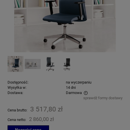
Dostępność:
na wyczerpaniu
Wysyłka w:
14 dni
Dostawa:
Darmowa
sprawdź formy dostawy
Cena nie zawiera ewentualnych kosztów płatności
3 517,80 zł
Cena brutto:
2 860,00 zł
Cena netto:
Negocjuj cenę