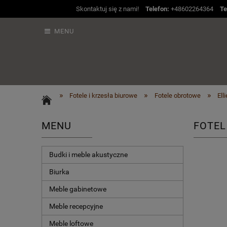
Skontaktuj się z nami!
Telefon:
+48602264364
Te
MENU
»
»
»
Fotele i krzesła biurowe
Fotele obrotowe
Ell
MENU
FOTEL
Budki i meble akustyczne
Biurka
Meble gabinetowe
Meble recepcyjne
Meble loftowe