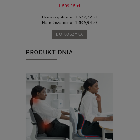
1 509,95 zł
36 zł
Cena regularna:
1 677,72 zł
Cena 
64 zł
Najniższa cena:
1 509,94 zł
Najni
DO KOSZYKA
PRODUKT DNIA