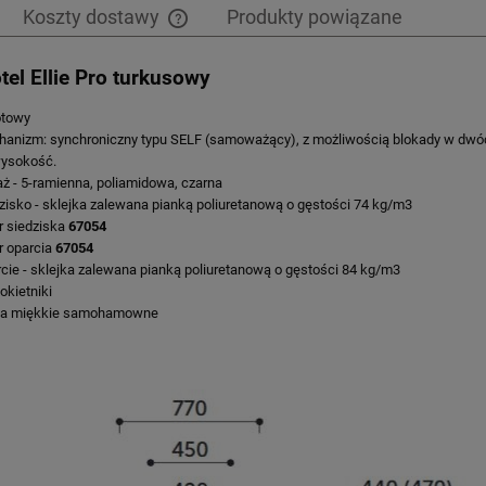
Koszty dostawy
Produkty powiązane
otel Ellie Pro turkusowy
Cena nie zawiera ewentualnych kosztów
płatności
otowy
anizm: synchroniczny typu SELF (samoważący), z możliwością blokady w dwóch
ysokość.
aż - 5-ramienna, poliamidowa, czarna
zisko - sklejka zalewana pianką poliuretanową o gęstości 74 kg/m3
r siedziska
67054
r oparcia
67054
cie - sklejka zalewana pianką poliuretanową o gęstości 84 kg/m3
okietniki
ka miękkie samohamowne