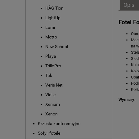
Opis
HÅG Tion
LightUp
Fotel F
Lumi
Obr
Motto
Mech
na w
New School
Stel
Playa
Sied
Kolo
TrilloPro
Kolo
Tuk
Opar
Podł
Veris Net
Kół
Violle
Wymiary:
Xenium
Xenon
Krzesła konferencyjne
Sofy i fotele