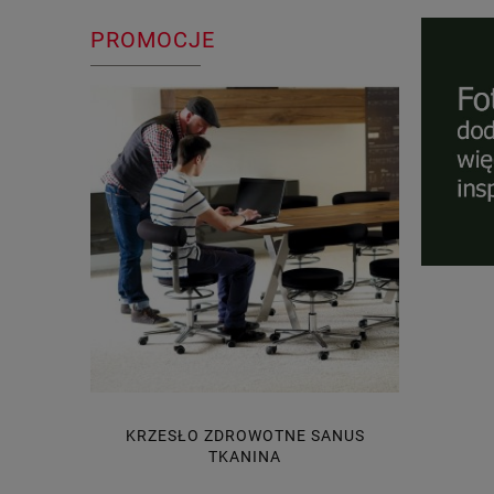
PROMOCJE
I SHARE
KRZESŁO ZDROWOTNE SANUS
BUDKA A
TKANINA