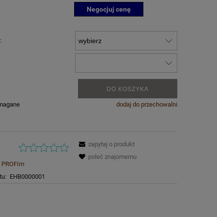
Negocjuj cenę
:
.
DO KOSZYKA
ymagane
dodaj do przechowalni
zapytaj o produkt
poleć znajomemu
PROFIm
tu:
EHB0000001