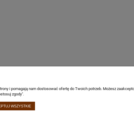
INNOWACYJNE KRZESŁO HÅG
CAPISCO PULS 8010
IENNY AKUSTYCZNY CELL
2 555,45 zł
111,93 zł
Cena regularna:
3 194,31 zł
Najniższa cena:
2 326,55 zł
DO KOSZYKA
DO KOSZYKA
 strony i pomagają nam dostosować ofertę do Twoich potrzeb. Możesz zaakcepto
stosuj zgody".
PŁATNOŚCI I DOSTAWA
INFORMACJE
EPTUJ WSZYSTKIE
Formy płatności
Polityka prywat
Czas i koszty dostawy
Program partner