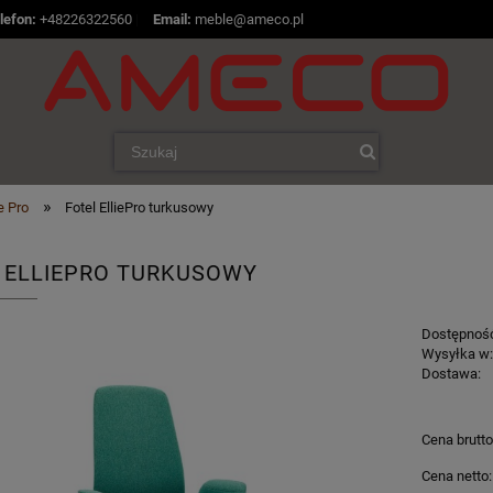
lefon:
+48226322560
|
Email:
meble@ameco.pl
»
ie Pro
Fotel ElliePro turkusowy
 ELLIEPRO TURKUSOWY
Dostępnoś
Wysyłka w
Dostawa:
Cena n
Cena brutto
płatnoś
Cena netto: