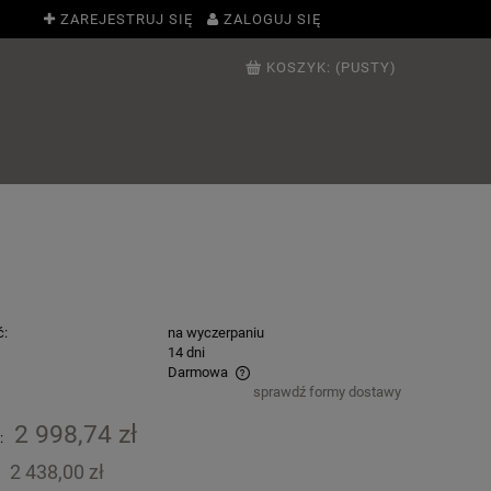
ZAREJESTRUJ SIĘ
ZALOGUJ SIĘ
KOSZYK:
(PUSTY)
ć:
na wyczerpaniu
:
14 dni
Darmowa
sprawdź formy dostawy
ie zawiera ewentualnych kosztów
2 998,74 zł
:
ci
2 438,00 zł