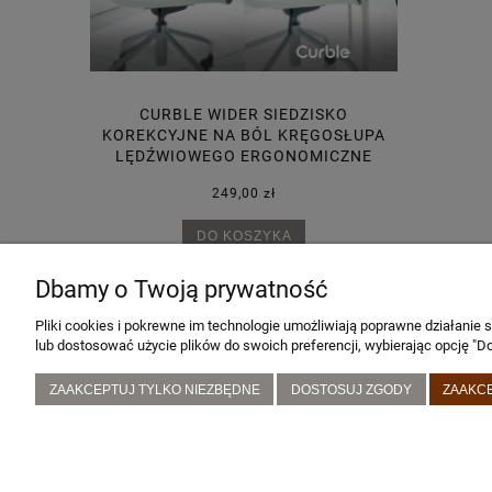
EFONICZNA
CURBLE WIDER SIEDZISKO
PANEL ŚC
BOWA
KOREKCYJNE NA BÓL KRĘGOSŁUPA
LĘDŹWIOWEGO ERGONOMICZNE
249,00 zł
DO KOSZYKA
Dbamy o Twoją prywatność
Pliki cookies i pokrewne im technologie umożliwiają poprawne działanie
lub dostosować użycie plików do swoich preferencji, wybierając opcję "Do
POMOC
MOJE KONTO
ZAAKCEPTUJ TYLKO NIEZBĘDNE
DOSTOSUJ ZGODY
ZAAKC
Zwroty i reklamacje
Twoje zamówienia
Ustawienia konta
Przechowalnia