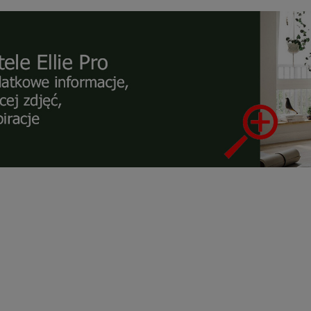
KUSTYCZNA PRONTO 2-
FOTEL XENON Z WYSOKIM OPARC
OSOBOWA
NA CZARNEJ BAZIE