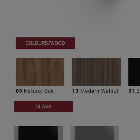
BIURKO DELTA
BIURKO SKŁADANE STARTUS-S
2 147,09 zł
2 562,71 zł
 regularna:
2 683,86 zł
Cena regularna:
2 847,45 zł
iższa cena:
2 134,29 zł
Najniższa cena:
2 527,65 zł
DO KOSZYKA
DO KOSZYKA