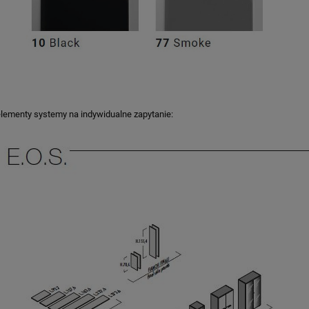
lementy systemy na indywidualne zapytanie:
INNOWACYJNE KRZESŁO HÅG
CAPISCO PULS 8010
LE WIDER SIEDZISKO
NE NA BÓL KRĘGOSŁUPA
OWEGO ERGONOMICZNE
2 555,45 zł
249,00 zł
Cena regularna:
3 194,31 zł
Najniższa cena:
2 326,55 zł
DO KOSZYKA
DO KOSZYKA