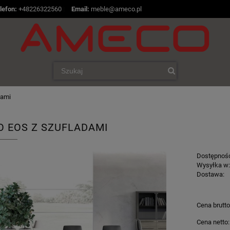
lefon:
+48226322560
|
Email:
meble@ameco.pl
dami
O EOS Z SZUFLADAMI
Dostępnoś
Wysyłka w
Dostawa:
Cena brutto
Cena netto: