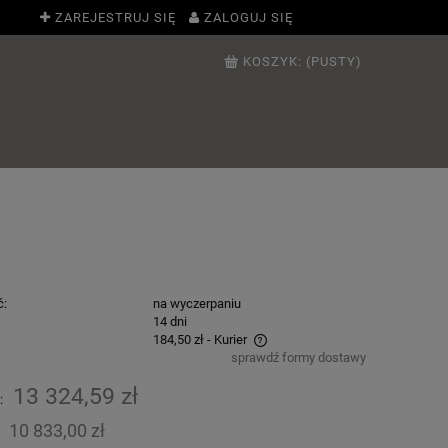
ZAREJESTRUJ SIĘ
ZALOGUJ SIĘ
KOSZYK:
(PUSTY)
ć:
na wyczerpaniu
:
14 dni
184,50 zł
- Kurier
sprawdź formy dostawy
Cena nie zawiera ewentualnych kosztów
13 324,59 zł
:
płatności
10 833,00 zł