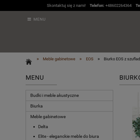
Skontaktuj się z nami!
Telefon:
+48602264364
Te
MENU
»
»
»
Meble gabinetowe
EOS
Biurko EOS z szufla
MENU
BIURK
Budki i meble akustyczne
Biurka
Meble gabinetowe
Delta
Elite - eleganckie meble do biura