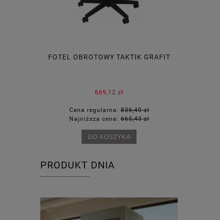
SFL
FOTEL OBROTOWY TAKTIK GRAFIT
669,12 zł
55 zł
Cena regularna:
836,40 zł
Cena
26 zł
Najniższa cena:
665,43 zł
Najn
DO KOSZYKA
PRODUKT DNIA