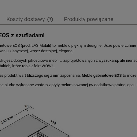
Koszty dostawy
Produkty powiązane
EOS z szufladami
Cena nie zawiera ewentualnych kosztów
płatności
netowe EOS (prod. LAS Mobili) to meble o pięknym designie. Duże powierzchn
aniu klasycznej, wręcz dostojnej, elegancji.
zukujesz dobrych jakościowo mebli… zaprojektowanych z wyszukaną, ale nien
takich, które robią efekt WOW!…
eś produkt wart bliższego się z nim zapoznania.
Meble gabinetowe EOS
to może 
 biurko wykonane zostało z płyty melaminowanej (w dodatkowo płatnej opcji i