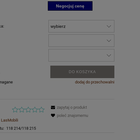
Negocjuj cenę
ka:
.
DO KOSZYKA
ymagane
dodaj do przechowalni
zapytaj o produkt
poleć znajomemu
LasMobili
tu:
118 214/118 215