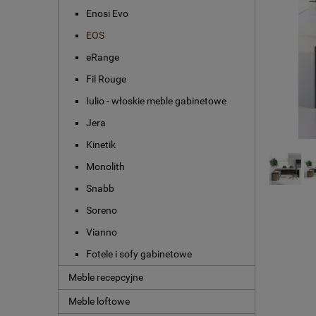
Enosi Evo
EOS
eRange
Fil Rouge
Iulio - włoskie meble gabinetowe
Jera
Kinetik
Monolith
Snabb
Soreno
Vianno
Fotele i sofy gabinetowe
Meble recepcyjne
Meble loftowe