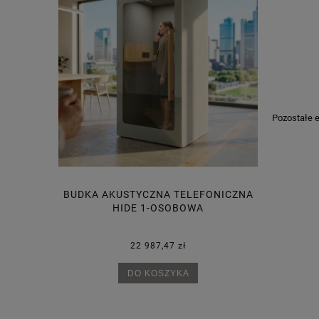
Pozostałe e
AKUSTYCZNY
BUDKA AKUSTYCZNA TELEFONICZNA
CURB
HIDE 1-OSOBOWA
KOREKCYJ
LĘDŹWI
22 987,47 zł
20 zł
20 zł
DO KOSZYKA