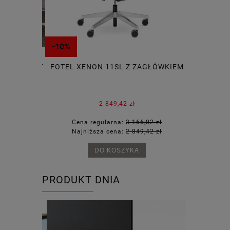
-10%
-15%
NY SILENT
FOTEL XENON 11SL Z ZAGŁÓWKIEM
STÓŁ KONF
GON
2 849,42 zł
0 zł
Cena regularna:
3 166,02 zł
Cena
3 zł
Najniższa cena:
2 849,42 zł
Najn
DO KOSZYKA
PRODUKT DNIA