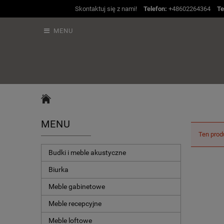
Skontaktuj się z nami!
Telefon:
+48602264364
Te
MENU
MENU
Ten prod
Budki i meble akustyczne
Biurka
Meble gabinetowe
Meble recepcyjne
Meble loftowe