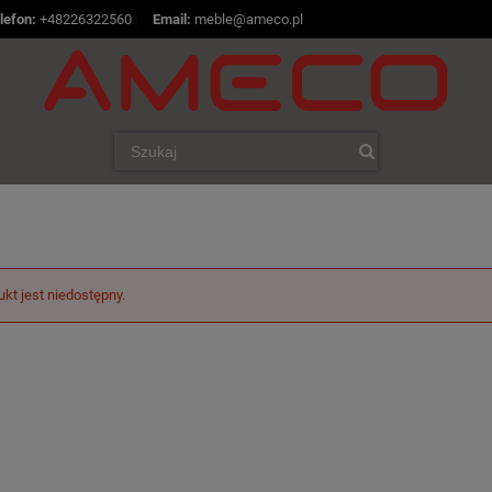
lefon:
+48226322560
|
Email:
meble@ameco.pl
ukt jest niedostępny.