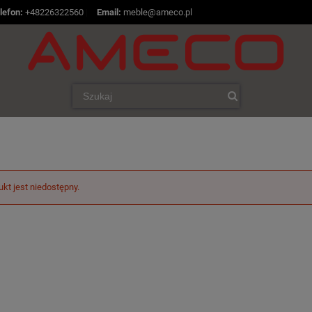
lefon:
+48226322560
|
Email:
meble@ameco.pl
ukt jest niedostępny.