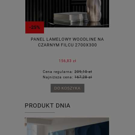
-25%
-15%
YSOKIM
PANEL LAMELOWY WOODLINE NA
EKSKLUZY
REGULACJĄ
CZARNYM FILCU 2700X300
EJ BAZIE
156,83 zł
82 zł
Cena regularna:
209,10 zł
Cena
85 zł
Najniższa cena:
167,28 zł
Najn
DO KOSZYKA
PRODUKT DNIA