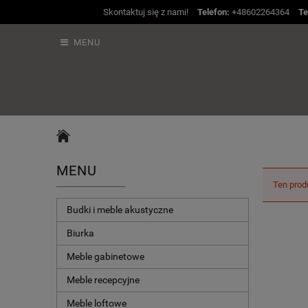
Skontaktuj się z nami!
Telefon:
+48602264364
Te
MENU
MENU
Ten prod
Budki i meble akustyczne
Biurka
Meble gabinetowe
Meble recepcyjne
Meble loftowe